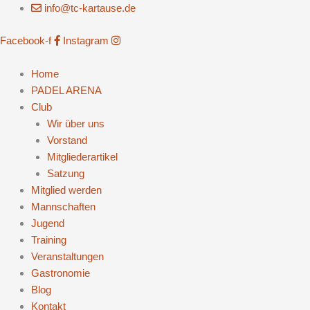
Zum
info@tc-kartause.de
Inhalt
Facebook-f
Instagram
springen
Home
PADEL ARENA
Club
Wir über uns
Vorstand
Mitgliederartikel
Satzung
Mitglied werden
Mannschaften
Jugend
Training
Veranstaltungen
Gastronomie
Blog
Kontakt