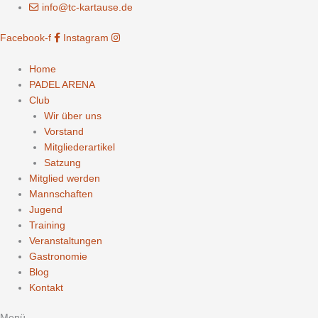
Zum
info@tc-kartause.de
Inhalt
Facebook-f
Instagram
springen
Home
PADEL ARENA
Club
Wir über uns
Vorstand
Mitgliederartikel
Satzung
Mitglied werden
Mannschaften
Jugend
Training
Veranstaltungen
Gastronomie
Blog
Kontakt
Menü