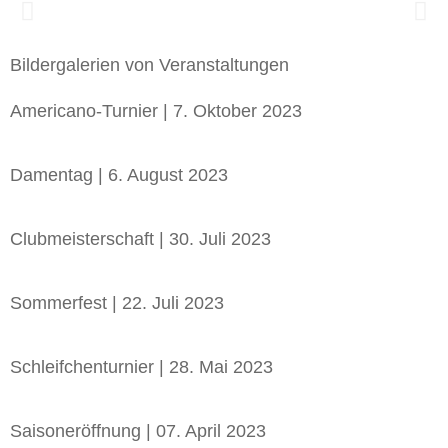
V
N
o
ä
Bildergalerien von Veranstaltungen
r
c
h
h
Americano-Turnier | 7. Oktober 2023
e
s
r
t
Damentag | 6. August 2023
i
e
g
r
Clubmeisterschaft | 30. Juli 2023
e
S
r
l
S
i
Sommerfest | 22. Juli 2023
l
d
i
e
Schleifchenturnier | 28. Mai 2023
d
e
Saisoneröffnung | 07. April 2023