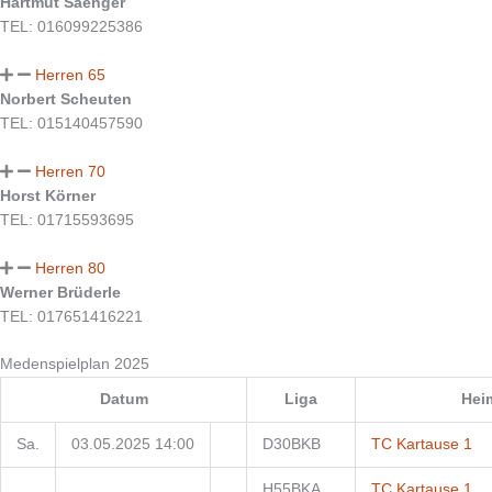
Hartmut Saenger
TEL: 016099225386
Herren 65
Norbert Scheuten
TEL: 015140457590
Herren 70
Horst Körner
TEL: 01715593695
Herren 80
Werner Brüderle
TEL: 017651416221
Medenspielplan 2025
Datum
Liga
Hei
Sa.
03.05.2025 14:00
D30BKB
TC Kartause 1
H55BKA
TC Kartause 1