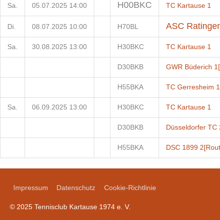
H00BKC
Sa.
05.07.2025 14:00
TC Kartause 1
ASC Ratinge
Di.
08.07.2025 10:00
H70BL
Sa.
30.08.2025 13:00
H30BKC
TC Kartause 1
D30BKB
GWR Büderich 1
H55BKA
TC Gerresheim 1
Sa.
06.09.2025 13:00
H30BKC
TC Kartause 1
D30BKB
Düsseldorfer TC 
H55BKA
DSC 1899 2
[Rou
Impressum
Datenschutz
Cookie-Richtlinie
© 2025 Tennisclub Kartause 1974 e. V.