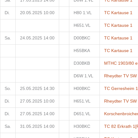
Sa.
17.05.2025 14:00
D6W 1.VL
TC Kartause 1
Di.
20.05.2025 10:00
H80 1.VL
TC Kartause 1
H651.VL
TC Kartause 1
Sa.
24.05.2025 14:00
D00BKC
TC Kartause 1
H55BKA
TC Kartause 1
D30BKB
MTHC 1903/80 e.
D6W 1.VL
Rheydter TV SW
So.
25.05.2025 14:30
H00BKC
TC Gerresheim 1
Di.
27.05.2025 10:00
H651.VL
Rheydter TV SW
Di.
27.05.2025 14:00
D651.VL
Korschenbroiche
Sa.
31.05.2025 14:00
H30BKC
TC 82 Erkrath 1
[