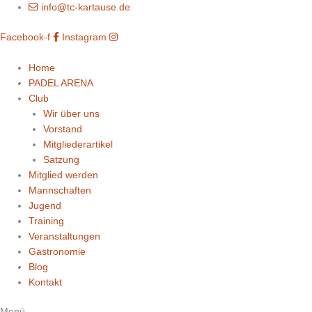
Zum
info@tc-kartause.de
Inhalt
Facebook-f
Instagram
springen
Home
PADEL ARENA
Club
Wir über uns
Vorstand
Mitgliederartikel
Satzung
Mitglied werden
Mannschaften
Jugend
Training
Veranstaltungen
Gastronomie
Blog
Kontakt
Menü