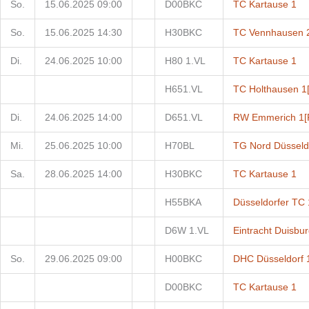
So.
15.06.2025 09:00
D00BKC
TC Kartause 1
So.
15.06.2025 14:30
H30BKC
TC Vennhausen 
Di.
24.06.2025 10:00
H80 1.VL
TC Kartause 1
H651.VL
TC Holthausen 1
Di.
24.06.2025 14:00
D651.VL
RW Emmerich 1
[
Mi.
25.06.2025 10:00
H70BL
TG Nord Düsseld
Sa.
28.06.2025 14:00
H30BKC
TC Kartause 1
H55BKA
Düsseldorfer TC 
D6W 1.VL
Eintracht Duisbur
So.
29.06.2025 09:00
H00BKC
DHC Düsseldorf 
D00BKC
TC Kartause 1