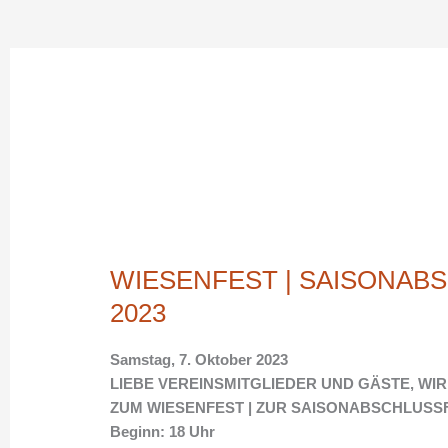
WIESENFEST
|
WIESENFEST | SAISONAB
SAISONABSCHLUSSFEIER
2023
2023
Samstag, 7. Oktober 2023
LIEBE VEREINSMITGLIEDER UND GÄSTE, WI
ZUM WIESENFEST | ZUR SAISONABSCHLUSSF
Beginn: 18 Uhr