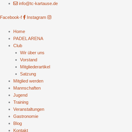
Zum
info@tc-kartause.de
Inhalt
Facebook-f
Instagram
springen
Home
PADEL ARENA
Club
Wir über uns
Vorstand
Mitgliederartikel
Satzung
Mitglied werden
Mannschaften
Jugend
Training
Veranstaltungen
Gastronomie
Blog
Kontakt