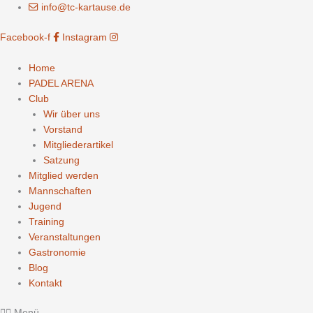
Zum
info@tc-kartause.de
Inhalt
Facebook-f
Instagram
springen
Home
PADEL ARENA
Club
Wir über uns
Vorstand
Mitgliederartikel
Satzung
Mitglied werden
Mannschaften
Jugend
Training
Veranstaltungen
Gastronomie
Blog
Kontakt
Menü