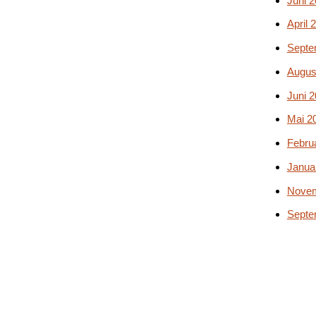
Juni 
April 
Septe
Augus
Juni 
Mai 2
Febru
Janua
Novem
Septe