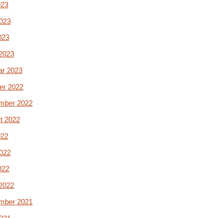
023
2023
023
2023
ar 2023
er 2022
mber 2022
t 2022
022
2022
022
2022
mber 2021