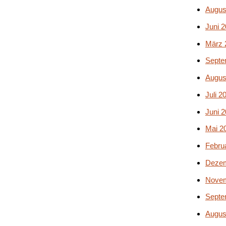
Augus
Juni 
März 
Septe
Augus
Juli 2
Juni 
Mai 2
Febru
Dezem
Novem
Septe
Augus