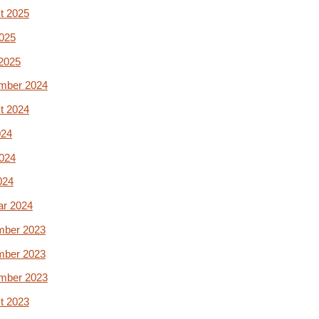
t 2025
2025
2025
mber 2024
t 2024
024
2024
024
ar 2024
ber 2023
ber 2023
mber 2023
t 2023