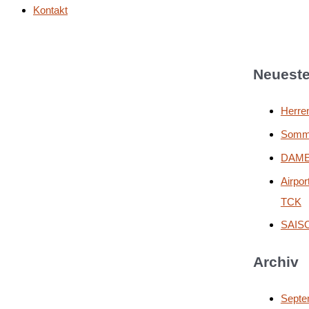
Kontakt
Neueste
Herre
Somme
DAME
Airpor
TCK
SAIS
Archiv
Septe