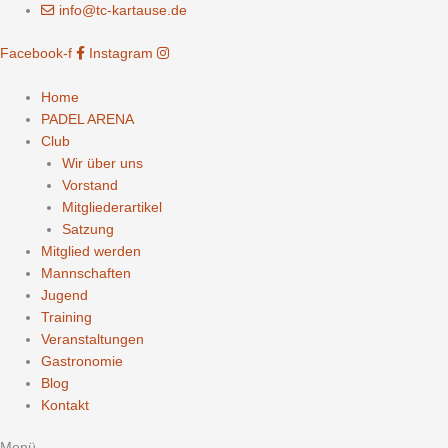
Zum
info@tc-kartause.de
Inhalt
Facebook-f
Instagram
springen
Home
PADEL ARENA
Club
Wir über uns
Vorstand
Mitgliederartikel
Satzung
Mitglied werden
Mannschaften
Jugend
Training
Veranstaltungen
Gastronomie
Blog
Kontakt
Menü