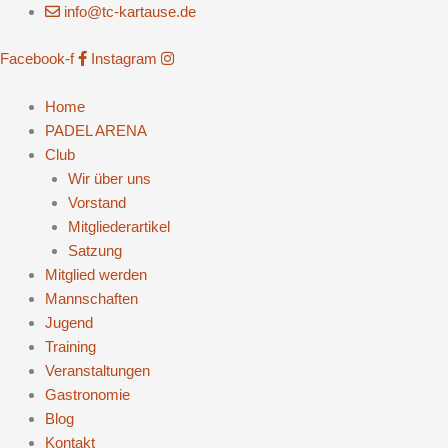
Zum
info@tc-kartause.de
Inhalt
Facebook-f
Instagram
springen
Home
PADEL ARENA
Club
Wir über uns
Vorstand
Mitgliederartikel
Satzung
Mitglied werden
Mannschaften
Jugend
Training
Veranstaltungen
Gastronomie
Blog
Kontakt