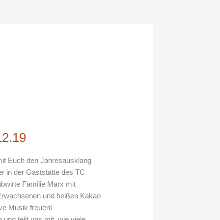
12.19
it Euch den Jahresausklang
er in der Gaststätte des TC
ubwirte Familie Marx mit
e Erwachsenen und heißen Kakao
ive Musik freuen!
und teilt uns mit, wie viele