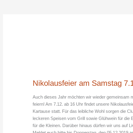
Nikolausfeier
am
Nikolausfeier am Samstag 7.
Samstag
7.12.19
Auch dieses Jahr möchten wir wieder gemeinsam m
feiern! Am 7.12. ab 16 Uhr findet unsere Nikolausfei
Kartause statt. Für das leibliche Wohl sorgen die Cl
leckeren Speisen vom Grill sowie Glühwein für di
für die Kleinen. Darüber hinaus dürfen wir uns auf L
Meldet euch bitte bis Donnerstag, den 05.12.2019 an 