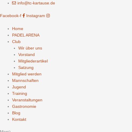
Zum
info@tc-kartause.de
Inhalt
Facebook-f
Instagram
springen
Home
PADEL ARENA
Club
Wir über uns
Vorstand
Mitgliederartikel
Satzung
Mitglied werden
Mannschaften
Jugend
Training
Veranstaltungen
Gastronomie
Blog
Kontakt
Menü