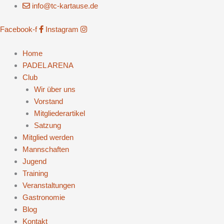
Zum
info@tc-kartause.de
Inhalt
Facebook-f
Instagram
springen
Home
PADEL ARENA
Club
Wir über uns
Vorstand
Mitgliederartikel
Satzung
Mitglied werden
Mannschaften
Jugend
Training
Veranstaltungen
Gastronomie
Blog
Kontakt