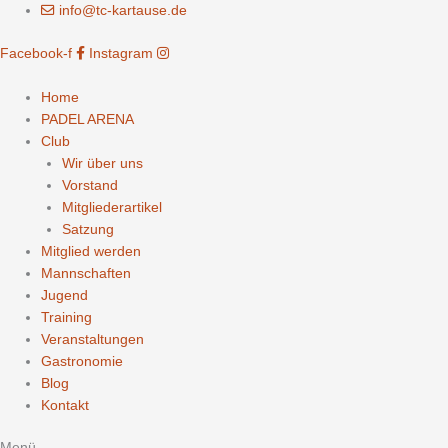
Zum
info@tc-kartause.de
Inhalt
Facebook-f
Instagram
springen
Home
PADEL ARENA
Club
Wir über uns
Vorstand
Mitgliederartikel
Satzung
Mitglied werden
Mannschaften
Jugend
Training
Veranstaltungen
Gastronomie
Blog
Kontakt
Menü